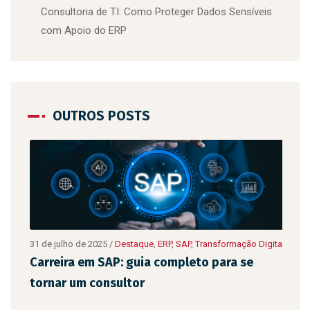
Consultoria de TI: Como Proteger Dados Sensíveis
com Apoio do ERP
OUTROS POSTS
ão
31 de julho de 2025
/
Destaque
,
ERP
,
SAP
,
Transformação Digital
10 de
Digit
Carreira em SAP: guia completo para se
As 
tornar um consultor
emp