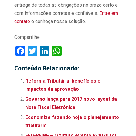
entrega de todas as obrigações no prazo certo e
com informações corretas e confiáveis.
Entre em
contato
e conheça nossa solução.
Compartilhe:
F
T
Li
W
a
wi
n
h
Conteúdo Relacionado:
ce
tt
ke
at
b
er
dI
s
Reforma Tributária: benefícios e
o
n
A
impactos da aprovação
o
p
Governo lança para 2017 novo layout da
k
p
Nota Fiscal Eletrônica
Economize fazendo hoje o planejamento
tributário
EFD-REINF – O futuro evento R-2070 foi