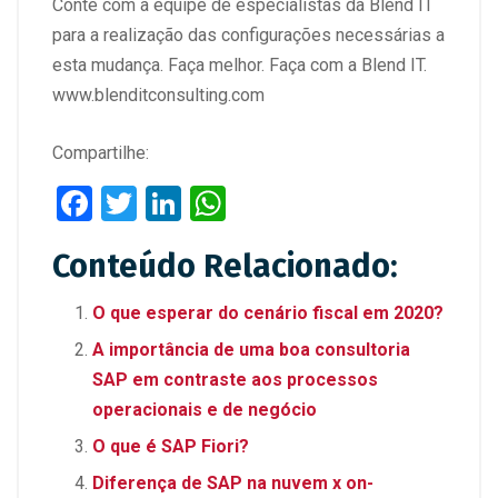
Conte com a equipe de especialistas da Blend IT
para a realização das configurações necessárias a
esta mudança. Faça melhor. Faça com a Blend IT.
www.blenditconsulting.com
Compartilhe:
F
T
Li
W
a
wi
n
h
Conteúdo Relacionado:
ce
tt
ke
at
b
er
dI
s
O que esperar do cenário fiscal em 2020?
o
n
A
A importância de uma boa consultoria
o
p
SAP em contraste aos processos
k
p
operacionais e de negócio
O que é SAP Fiori?
Diferença de SAP na nuvem x on-