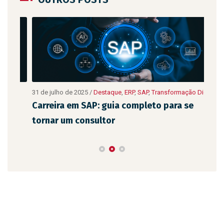
ão
31 de julho de 2025
/
Destaque
,
ERP
,
SAP
,
Transformação Digital
10 de
Digit
Carreira em SAP: guia completo para se
As 
tornar um consultor
emp