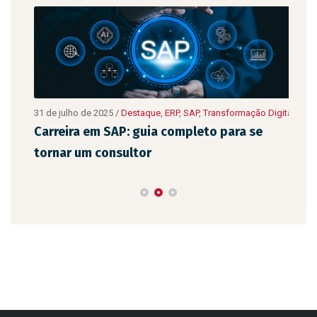
10 de
ão
31 de julho de 2025
/
Destaque
,
ERP
,
SAP
,
Transformação Digital
Digit
Carreira em SAP: guia completo para se
As 
tornar um consultor
emp