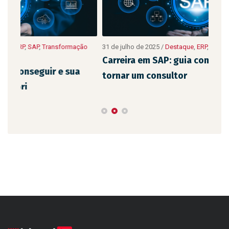
ão
31 de julho de 2025
/
Destaque
,
ERP
,
SAP
,
Transformação Digital
10 de
Digit
Carreira em SAP: guia completo para se
As 
tornar um consultor
emp