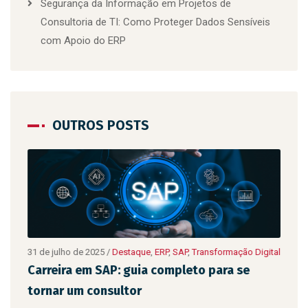
Segurança da Informação em Projetos de
Consultoria de TI: Como Proteger Dados Sensíveis
com Apoio do ERP
OUTROS POSTS
ão
31 de julho de 2025
/
Destaque
,
ERP
,
SAP
,
Transformação Digital
10 de
Digit
Carreira em SAP: guia completo para se
As 
tornar um consultor
emp