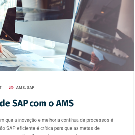
 de 2025
/
Destaque
,
ERP
,
Fiscal
,
SAP
,
1 de setembro de 2025
/
Destaque
,
ERP
ão Digital
Transformação Digital
ipais soluções SAP
Certificações SAP: como
pelas empresas no Brasil
conseguir e sua importânci
consultori
T
AMS
,
SAP
de SAP com o AMS
em que a inovação e melhoria contínua de processos é
tão SAP eficiente é crítica para que as metas de