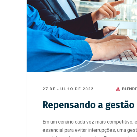
31 de julho de 2025
/
Destaque
,
ERP
,
SAP
,
10 de julho
Transformação Digital
Transformaç
Carreira em SAP: guia completo
As princ
para se tornar um consultor
usadas 
27 DE JULHO DE 2022
BLENDI
Repensando a gestão 
Em um cenário cada vez mais competitivo, 
essencial para evitar interrupções, uma ges