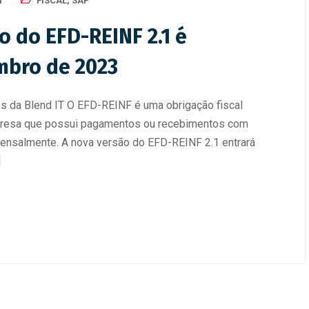
T
FISCAL
,
SAP
o do EFD-REINF 2.1 é
mbro de 2023
es da Blend IT O EFD-REINF é uma obrigação fiscal
mpresa que possui pagamentos ou recebimentos com
mensalmente. A nova versão do EFD-REINF 2.1 entrará
]