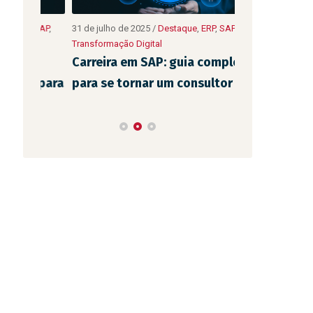
,
SAP
,
31 de julho de 2025
/
Destaque
,
ERP
,
SAP
,
10 de julho de 20
Transformação Digital
Transformação Di
Carreira em SAP: guia completo
As principa
a para
para se tornar um consultor
usadas pela