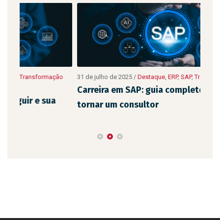
ão
31 de julho de 2025
/
Destaque
,
ERP
,
SAP
,
Transformação Digital
10 de
Digit
Carreira em SAP: guia completo para se
As 
tornar um consultor
emp