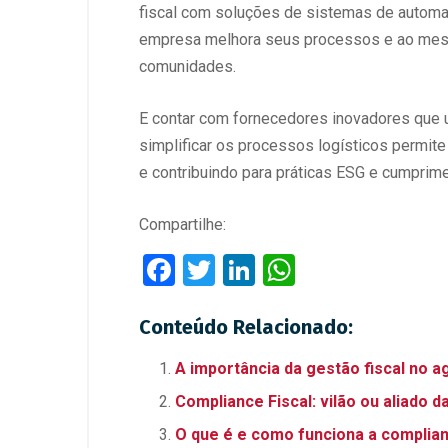
fiscal com soluções de sistemas de automaç
empresa melhora seus processos e ao mesmo
comunidades.
E contar com fornecedores inovadores que ut
simplificar os processos logísticos permite
e contribuindo para práticas ESG e cumpri
Compartilhe:
F
T
Li
W
a
wi
n
h
Conteúdo Relacionado:
ce
tt
ke
at
b
er
dI
s
A importância da gestão fiscal no 
o
n
A
Compliance Fiscal: vilão ou aliado 
o
p
O que é e como funciona a complian