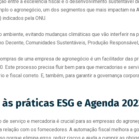
relação entre a excelência fiscal e o desenvolvimento sustentáve
plo o agronegócio, um dos segmentos que mais impactam na A
) indicados pela ONU.
io ambiente, evitando mudanças climáticas que vão interferir na
lho Decente, Comunidades Sustentáveis, Produção Responsável, 
compras de uma empresa de agronegócio é um facilitador das prá
. Este processo precisa fluir bem para que mercadorias e serv
o e fiscal correto. E, também, para garantir a governança corpora
 às práticas ESG e Agenda 202
o de serviço e mercadoria é crucial para as empresas do agrone
oa relação com os fornecedores. A automação fiscal melhora a gov
o porque elimina erros, reduz riscos e ajuda a cumprir as obriga