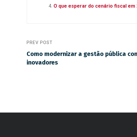
k
p
O que esperar do cenário fiscal em
PREV POST
Como modernizar a gestão pública co
inovadores