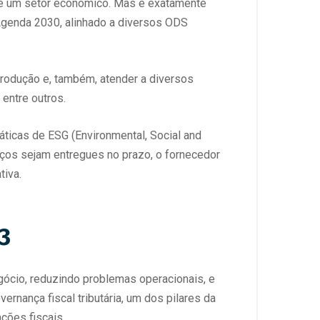
l de um setor econômico. Mas é exatamente
genda 2030, alinhado a diversos ODS
 produção e, também, atender a diversos
entre outros.
ticas de ESG (Environmental, Social and
iços sejam entregues no prazo, o fornecedor
tiva.
3
gócio, reduzindo problemas operacionais, e
ernança fiscal tributária, um dos pilares da
ções fiscais.