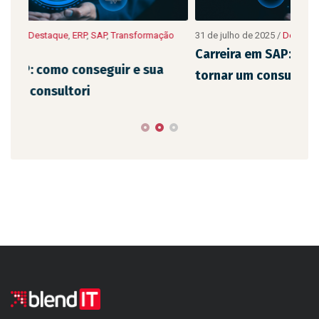
10 d
ão
31 de julho de 2025
/
Destaque
,
ERP
,
SAP
,
Transformação Digital
Digit
Carreira em SAP: guia completo para se
As 
tornar um consultor
emp