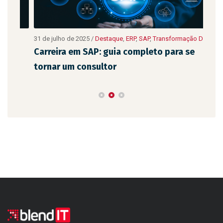
10 de
ão
31 de julho de 2025
/
Destaque
,
ERP
,
SAP
,
Transformação Digital
Digit
Carreira em SAP: guia completo para se
As 
tornar um consultor
emp