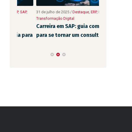
10 de julho de 20
,
SAP
,
31 de julho de 2025
/
Destaque
,
ERP
,
SAP
,
Transformação Di
Transformação Digital
As principa
Carreira em SAP: guia completo
usadas pela
a para
para se tornar um consultor