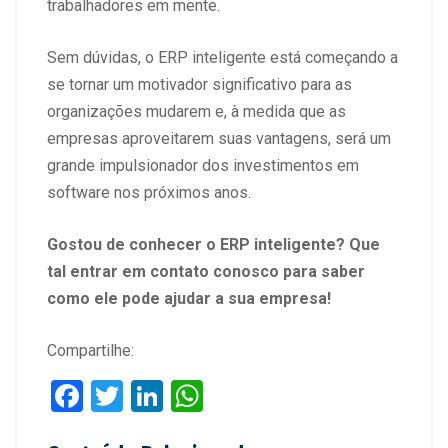
trabalhadores em mente.
Sem dúvidas, o ERP inteligente está começando a
se tornar um motivador significativo para as
organizações mudarem e, à medida que as
empresas aproveitarem suas vantagens, será um
grande impulsionador dos investimentos em
software nos próximos anos.
Gostou de conhecer o ERP inteligente? Que
tal entrar em contato conosco para saber
como ele pode ajudar a sua empresa!
Compartilhe:
F
T
Li
W
a
wi
n
h