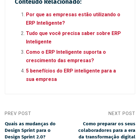
Conteúdo Relacionado:
ce
tt
ke
at
b
er
dI
s
Por que as empresas estão utilizando o
o
n
A
ERP Inteligente?
o
p
Tudo que você precisa saber sobre ERP
k
p
Inteligente
Como o ERP Inteligente suporta o
crescimento das empresas?
5 benefícios do ERP inteligente para a
sua empresa
PREV POST
NEXT POST
Quais as mudanças do
Como preparar os seus
Design Sprint para o
colaboradores para a era
Design Sprint 2.0?
da transformação digital