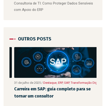
Consultoria de TI: Como Proteger Dados Sensíveis
com Apoio do ERP
OUTROS POSTS
10 de
ão
31 de julho de 2025
/
Destaque
,
ERP
,
SAP
,
Transformação Digital
Digit
Carreira em SAP: guia completo para se
As 
tornar um consultor
emp