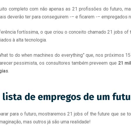
muito completo com não apenas as 21 profissões do futuro,
onais deverão ter para conseguirem -– e ficarem -– empregados n
rência fortíssima, o que criou o conceito chamado 21 jobs of t
ados à alta tecnologia.
hat to do when machines do everything” que, nos próximos 15 
 parecer pessimista, os consultores também preveem que
21 mi
gias
.
e: lista de empregos de um fut
parar para o futuro, mostraremos 21 jobs of the future que se t
imaginação, mas outros já são uma realidade!