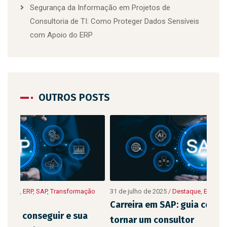
Segurança da Informação em Projetos de
Consultoria de TI: Como Proteger Dados Sensíveis
com Apoio do ERP
OUTROS POSTS
10 d
ção
31 de julho de 2025
/
Destaque
,
ERP
,
SAP
,
Transformação Digital
Digit
Carreira em SAP: guia completo para se
As 
tornar um consultor