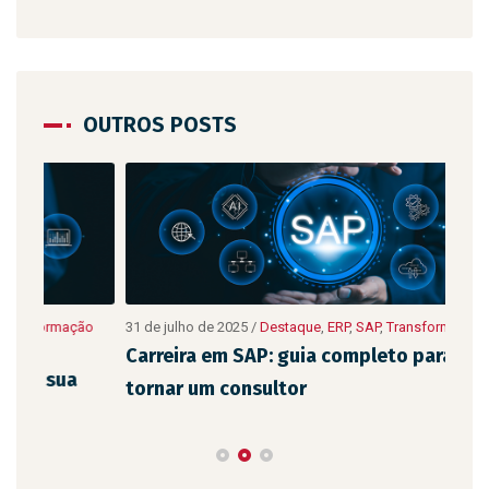
OUTROS POSTS
ão
31 de julho de 2025
/
Destaque
,
ERP
,
SAP
,
Transformação Digital
10 de
Digit
Carreira em SAP: guia completo para se
As 
tornar um consultor
emp