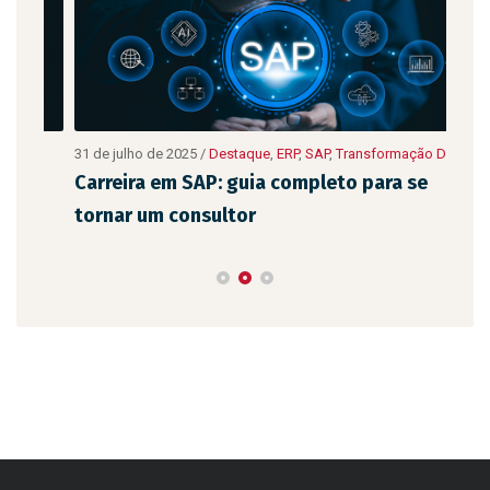
ão
31 de julho de 2025
/
Destaque
,
ERP
,
SAP
,
Transformação Digital
10 de
Digit
Carreira em SAP: guia completo para se
As 
tornar um consultor
emp