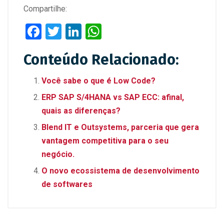
Compartilhe:
F
T
Li
W
a
wi
n
h
Conteúdo Relacionado:
ce
tt
ke
at
b
er
dI
s
Você sabe o que é Low Code?
o
n
A
ERP SAP S/4HANA vs SAP ECC: afinal,
o
p
quais as diferenças?
k
p
Blend IT e Outsystems, parceria que gera
vantagem competitiva para o seu
negócio.
O novo ecossistema de desenvolvimento
de softwares