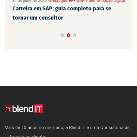
ão
31 de julho de 2025
/
Destaque
,
ERP
,
SAP
,
Transformação Digital
10 de
Digit
Carreira em SAP: guia completo para se
As 
tornar um consultor
emp
Mais de 10 anos no mercado, a Blend IT é uma Consultoria de
TI focada no cliente.